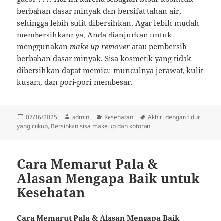
berbahan dasar minyak dan bersifat tahan air,
sehingga lebih sulit dibersihkan. Agar lebih mudah
membersihkannya, Anda dianjurkan untuk
menggunakan
make up remover
atau pembersih
berbahan dasar minyak. Sisa kosmetik yang tidak
dibersihkan dapat memicu munculnya jerawat, kulit
kusam, dan pori-pori membesar.
Diposkan
Penulis
Kategori
Tag
07/16/2025
admin
Kesehatan
Akhiri dengan tidur
pada
yang cukup
,
Bersihkan sisa make up dan kotoran
Cara Memarut Pala &
Alasan Mengapa Baik untuk
Kesehatan
Cara Memarut Pala & Alasan Mengapa Baik