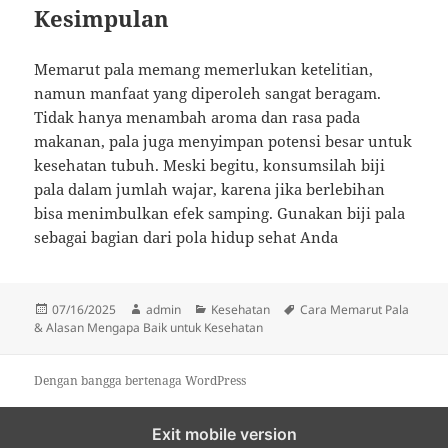
Kesimpulan
Memarut pala memang memerlukan ketelitian,
namun manfaat yang diperoleh sangat beragam.
Tidak hanya menambah aroma dan rasa pada
makanan, pala juga menyimpan potensi besar untuk
kesehatan tubuh. Meski begitu, konsumsilah biji
pala dalam jumlah wajar, karena jika berlebihan
bisa menimbulkan efek samping. Gunakan biji pala
sebagai bagian dari pola hidup sehat Anda
Diposkan
Penulis
Kategori
Tag
07/16/2025
admin
Kesehatan
Cara Memarut Pala
pada
& Alasan Mengapa Baik untuk Kesehatan
Dengan bangga bertenaga WordPress
Exit mobile version