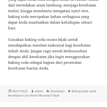
dari meredakan asam lambung, menjaga kesehatan
mulut, hingga membantu mengatasi nyeri otot,
baking soda merupakan bahan serbaguna yang
dapat Anda manfaatkan dalam kehidupan sehari-
hari.
Gunakan baking soda secara bijak untuk
mendapatkan manfaat maksimal bagi kesehatan
tubuh Anda. Jangan ragu untuk berkonsultasi
dengan ahli kesehatan jika ingin menggunakan
baking soda sebagai bagian dari perawatan
kesehatan harian Anda.
Diposkan
Penulis
Kategori
Tag
06/27/2025
admin
Kesehatan
Baking Soda untuk
pada
Kesehatan Cara Alami Merawat Tubuh
Navigasi