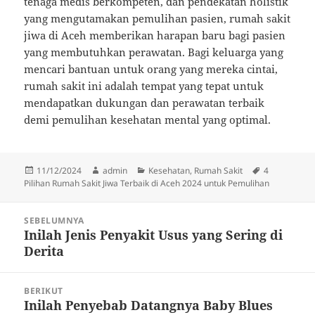
tenaga medis berkompeten, dan pendekatan holistik
yang mengutamakan pemulihan pasien, rumah sakit
jiwa di Aceh memberikan harapan baru bagi pasien
yang membutuhkan perawatan. Bagi keluarga yang
mencari bantuan untuk orang yang mereka cintai,
rumah sakit ini adalah tempat yang tepat untuk
mendapatkan dukungan dan perawatan terbaik
demi pemulihan kesehatan mental yang optimal.
Diposkan
Penulis
Kategori
Tag
11/12/2024
admin
Kesehatan
,
Rumah Sakit
4
pada
Pilihan Rumah Sakit Jiwa Terbaik di Aceh 2024 untuk Pemulihan
Navigasi
SEBELUMNYA
pos
Inilah Jenis Penyakit Usus yang Sering di
Pos
Derita
sebelumnya:
BERIKUT
Inilah Penyebab Datangnya Baby Blues
Pos