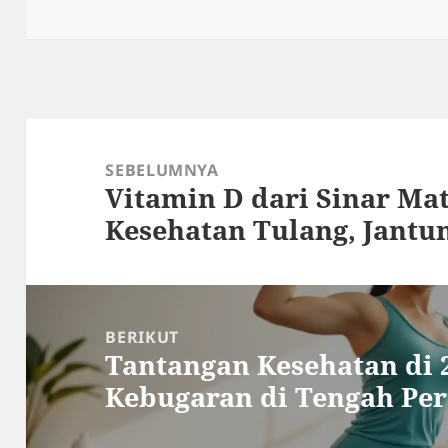
pada
Navigasi
pos
SEBELUMNYA
Vitamin D dari Sinar Ma
Pos
Kesehatan Tulang, Jantu
sebelumnya:
BERIKUT
Tantangan Kesehatan di 
Pos
Kebugaran di Tengah Pe
berikutnya: