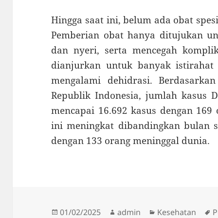
Hingga saat ini, belum ada obat sp
Pemberian obat hanya ditujukan u
dan nyeri, serta mencegah komplika
dianjurkan untuk banyak istiraha
mengalami dehidrasi. Berdasarka
Republik Indonesia, jumlah kasus 
mencapai 16.692 kasus dengan 169 
ini meningkat dibandingkan bulan s
dengan 133 orang meninggal dunia.
Diposkan
Penulis
Kategori
T
01/02/2025
admin
Kesehatan
P