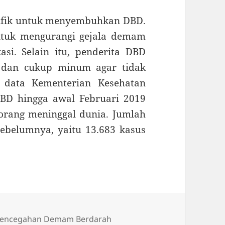
esifik untuk menyembuhkan DBD.
ntuk mengurangi gejala demam
si. Selain itu, penderita DBD
t dan cukup minum agar tidak
n data Kementerian Kesehatan
DBD hingga awal Februari 2019
orang meninggal dunia. Jumlah
ebelumnya, yaitu 13.683 kasus
ag
encegahan Demam Berdarah