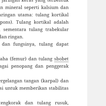
i jaringan keras yang terbentuk
dan mineral seperti kalsium dan
aringan utama: tulang kortikal
pons). Tulang kortikal adalah
 sementara tulang trabekular
dan ringan.
dan fungsinya, tulang dapat
paha (femur) dan tulang
sbobet
bagai penopang dan penggerak
ergelangan tangan (karpal) dan
gsi untuk memberikan stabilitas
tengkorak dan tulang rusuk,