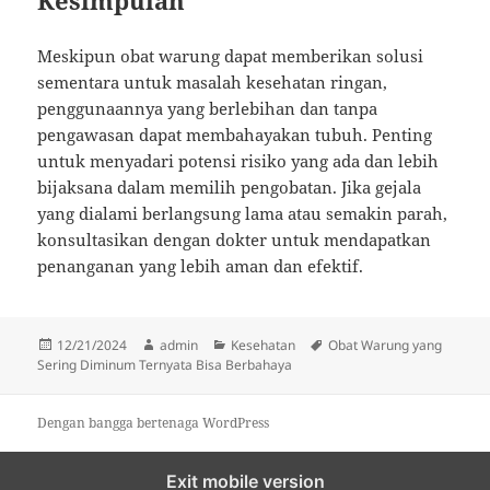
Kesimpulan
Meskipun obat warung dapat memberikan solusi
sementara untuk masalah kesehatan ringan,
penggunaannya yang berlebihan dan tanpa
pengawasan dapat membahayakan tubuh. Penting
untuk menyadari potensi risiko yang ada dan lebih
bijaksana dalam memilih pengobatan. Jika gejala
yang dialami berlangsung lama atau semakin parah,
konsultasikan dengan dokter untuk mendapatkan
penanganan yang lebih aman dan efektif.
Diposkan
Penulis
Kategori
Tag
12/21/2024
admin
Kesehatan
Obat Warung yang
pada
Sering Diminum Ternyata Bisa Berbahaya
Dengan bangga bertenaga WordPress
Exit mobile version