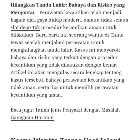
Hilangkan Tanda Lahir: Bahaya dan Risiko yang
Mengintai
– Perawatan kecantikan telah menjadi
bagian dari gaya hidup modern, namun tidak semua
slot depo 10k
prosedur kecantikan aman untuk
dilakukan. Baru-baru ini, seorang wanita di China
tewas setelah menjalani perawatan untuk
menghilangkan tanda lahir. Kasus ini menyoroti
bahaya dan risiko yang terkait dengan prosedur
kecantikan yang tidak dilakukan dengan benar.
Artikel ini akan mengulas secara lengkap tentang
kasus tersebut, bahaya perawatan kecantikan yang
tidak aman, serta tips untuk memilih perawatan
kecantikan yang aman.
Baca juga :
Inilah Jenis Penyakit dengan Masalah
Gangguan Hormon