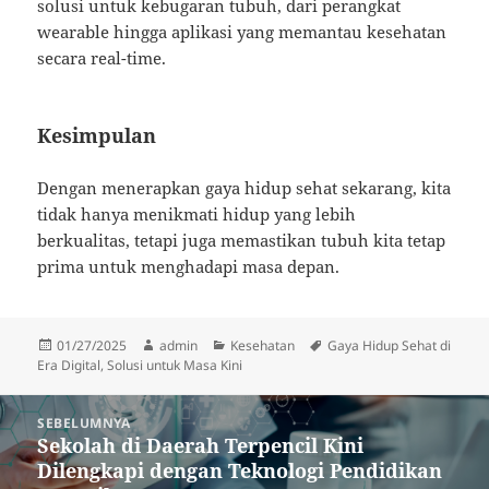
solusi untuk kebugaran tubuh, dari perangkat
wearable hingga aplikasi yang memantau kesehatan
secara real-time.
Kesimpulan
Dengan menerapkan gaya hidup sehat sekarang, kita
tidak hanya menikmati hidup yang lebih
berkualitas, tetapi juga memastikan tubuh kita tetap
prima untuk menghadapi masa depan.
Diposkan
Penulis
Kategori
Tag
01/27/2025
admin
Kesehatan
Gaya Hidup Sehat di
pada
Era Digital
,
Solusi untuk Masa Kini
Navigasi
SEBELUMNYA
pos
Sekolah di Daerah Terpencil Kini
Pos
Dilengkapi dengan Teknologi Pendidikan
sebelumnya: