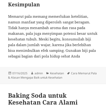
Kesimpulan
Memarut pala memang memerlukan ketelitian,
namun manfaat yang diperoleh sangat beragam.
Tidak hanya menambah aroma dan rasa pada
makanan, pala juga menyimpan potensi besar untuk
kesehatan tubuh. Meski begitu, konsumsilah biji
pala dalam jumlah wajar, karena jika berlebihan
bisa menimbulkan efek samping. Gunakan biji pala
sebagai bagian dari pola hidup sehat Anda
Diposkan
Penulis
Kategori
Tag
07/16/2025
admin
Kesehatan
Cara Memarut Pala
pada
& Alasan Mengapa Baik untuk Kesehatan
Baking Soda untuk
Kesehatan Cara Alami