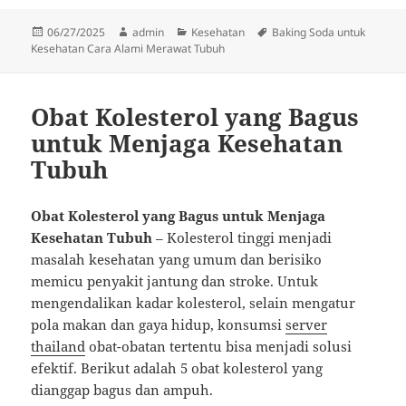
Diposkan
Penulis
Kategori
Tag
06/27/2025
admin
Kesehatan
Baking Soda untuk
pada
Kesehatan Cara Alami Merawat Tubuh
Obat Kolesterol yang Bagus
untuk Menjaga Kesehatan
Tubuh
Obat Kolesterol yang Bagus untuk Menjaga
Kesehatan Tubuh
– Kolesterol tinggi menjadi
masalah kesehatan yang umum dan berisiko
memicu penyakit jantung dan stroke. Untuk
mengendalikan kadar kolesterol, selain mengatur
pola makan dan gaya hidup, konsumsi
server
thailand
obat-obatan tertentu bisa menjadi solusi
efektif. Berikut adalah 5 obat kolesterol yang
dianggap bagus dan ampuh.