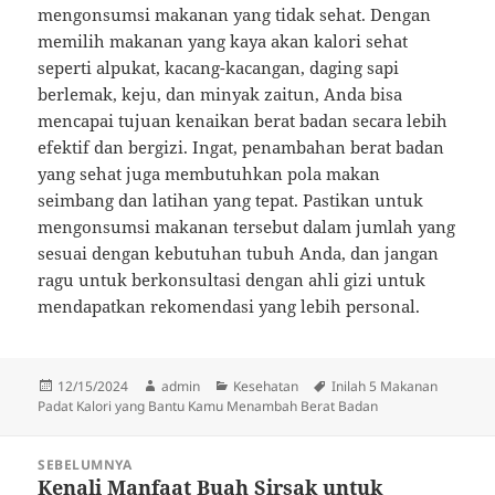
mengonsumsi makanan yang tidak sehat. Dengan
memilih makanan yang kaya akan kalori sehat
seperti alpukat, kacang-kacangan, daging sapi
berlemak, keju, dan minyak zaitun, Anda bisa
mencapai tujuan kenaikan berat badan secara lebih
efektif dan bergizi. Ingat, penambahan berat badan
yang sehat juga membutuhkan pola makan
seimbang dan latihan yang tepat. Pastikan untuk
mengonsumsi makanan tersebut dalam jumlah yang
sesuai dengan kebutuhan tubuh Anda, dan jangan
ragu untuk berkonsultasi dengan ahli gizi untuk
mendapatkan rekomendasi yang lebih personal.
Diposkan
Penulis
Kategori
Tag
12/15/2024
admin
Kesehatan
Inilah 5 Makanan
pada
Padat Kalori yang Bantu Kamu Menambah Berat Badan
Navigasi
SEBELUMNYA
pos
Kenali Manfaat Buah Sirsak untuk
Pos