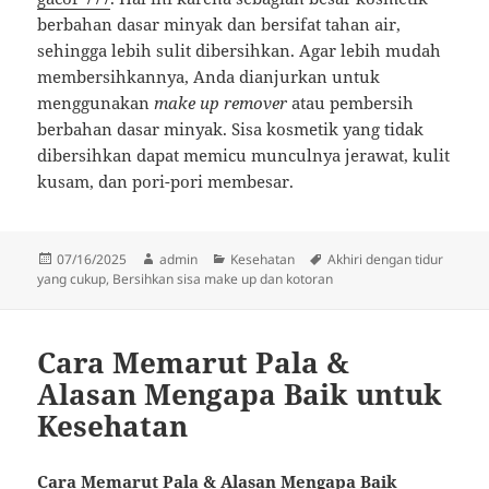
berbahan dasar minyak dan bersifat tahan air,
sehingga lebih sulit dibersihkan. Agar lebih mudah
membersihkannya, Anda dianjurkan untuk
menggunakan
make up remover
atau pembersih
berbahan dasar minyak. Sisa kosmetik yang tidak
dibersihkan dapat memicu munculnya jerawat, kulit
kusam, dan pori-pori membesar.
Diposkan
Penulis
Kategori
Tag
07/16/2025
admin
Kesehatan
Akhiri dengan tidur
pada
yang cukup
,
Bersihkan sisa make up dan kotoran
Cara Memarut Pala &
Alasan Mengapa Baik untuk
Kesehatan
Cara Memarut Pala & Alasan Mengapa Baik