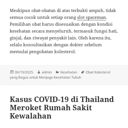
Meskipun obat-obatan di atas terbukti ampuh, tidak
semua cocok untuk setiap orang
slot spaceman
.
Pemilihan obat harus disesuaikan dengan kondisi
kesehatan secara menyeluruh, termasuk fungsi hati,
ginjal, dan riwayat penyakit lain. Oleh karena itu,
selalu konsultasikan dengan dokter sebelum
memulai pengobatan kolesterol.
Diposkan
Penulis
Kategori
Tag
06/19/2025
admin
Kesehatan
Obat Kolesterol
pada
yang Bagus untuk Menjaga Kesehatan Tubuh
Kasus COVID-19 di Thailand
Meroket Rumah Sakit
Kewalahan