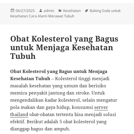
Diposkan
Penulis
Kategori
Tag
06/27/2025
admin
Kesehatan
Baking Soda untuk
pada
Kesehatan Cara Alami Merawat Tubuh
Obat Kolesterol yang Bagus
untuk Menjaga Kesehatan
Tubuh
Obat Kolesterol yang Bagus untuk Menjaga
Kesehatan Tubuh
– Kolesterol tinggi menjadi
masalah kesehatan yang umum dan berisiko
memicu penyakit jantung dan stroke. Untuk
mengendalikan kadar kolesterol, selain mengatur
pola makan dan gaya hidup, konsumsi
server
thailand
obat-obatan tertentu bisa menjadi solusi
efektif. Berikut adalah 5 obat kolesterol yang
dianggap bagus dan ampuh.