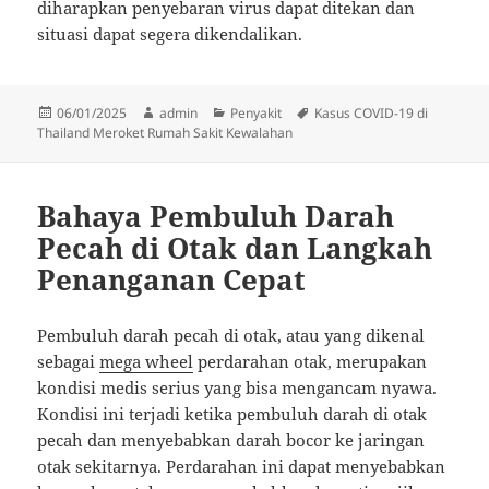
diharapkan penyebaran virus dapat ditekan dan
situasi dapat segera dikendalikan.
Diposkan
Penulis
Kategori
Tag
06/01/2025
admin
Penyakit
Kasus COVID-19 di
pada
Thailand Meroket Rumah Sakit Kewalahan
Bahaya Pembuluh Darah
Pecah di Otak dan Langkah
Penanganan Cepat
Pembuluh darah pecah di otak, atau yang dikenal
sebagai
mega wheel
perdarahan otak, merupakan
kondisi medis serius yang bisa mengancam nyawa.
Kondisi ini terjadi ketika pembuluh darah di otak
pecah dan menyebabkan darah bocor ke jaringan
otak sekitarnya. Perdarahan ini dapat menyebabkan