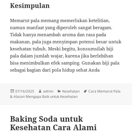
Kesimpulan
Memarut pala memang memerlukan ketelitian,
namun manfaat yang diperoleh sangat beragam.
Tidak hanya menambah aroma dan rasa pada
makanan, pala juga menyimpan potensi besar untuk
kesehatan tubuh. Meski begitu, konsumsilah biji
pala dalam jumlah wajar, karena jika berlebihan
bisa menimbulkan efek samping. Gunakan biji pala
sebagai bagian dari pola hidup sehat Anda
Diposkan
Penulis
Kategori
Tag
07/16/2025
admin
Kesehatan
Cara Memarut Pala
pada
& Alasan Mengapa Baik untuk Kesehatan
Baking Soda untuk
Kesehatan Cara Alami