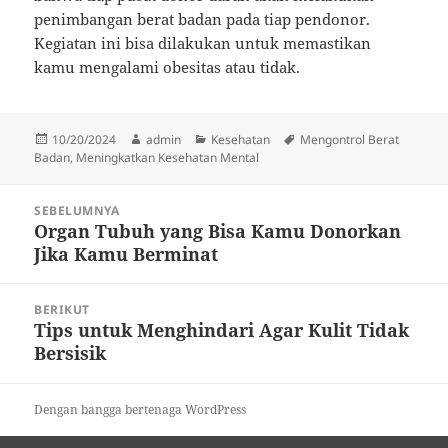
penimbangan berat badan pada tiap pendonor.
Kegiatan ini bisa dilakukan untuk memastikan
kamu mengalami obesitas atau tidak.
Diposkan
Penulis
Kategori
Tag
10/20/2024
admin
Kesehatan
Mengontrol Berat
pada
Badan
,
Meningkatkan Kesehatan Mental
Navigasi
SEBELUMNYA
pos
Organ Tubuh yang Bisa Kamu Donorkan
Pos
Jika Kamu Berminat
sebelumnya:
BERIKUT
Tips untuk Menghindari Agar Kulit Tidak
Pos
Bersisik
berikutnya:
Dengan bangga bertenaga WordPress