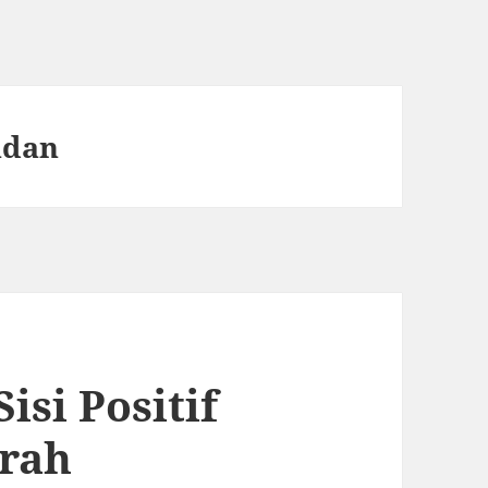
adan
si Positif
rah