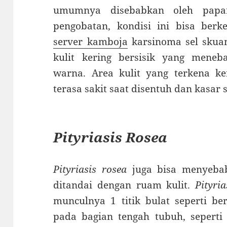
umumnya disebabkan oleh papara
pengobatan, kondisi ini bisa be
server kamboja
karsinoma sel skua
kulit kering bersisik yang mene
warna. Area kulit yang terkena ker
terasa sakit saat disentuh dan kasar 
Pityriasis Rosea
Pityriasis rosea
juga bisa menyebabk
ditandai dengan ruam kulit.
Pityri
munculnya 1 titik bulat seperti b
pada bagian tengah tubuh, seperti